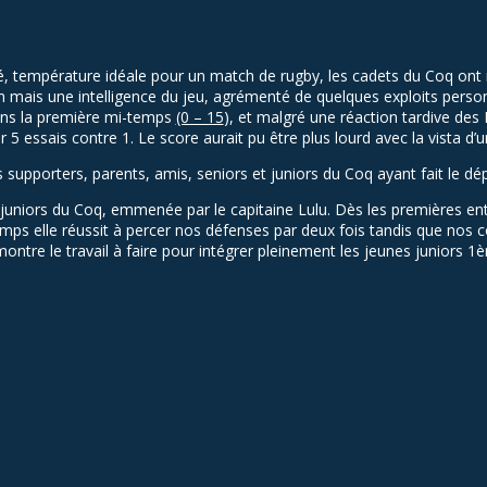
é, température idéale pour un match de rugby, les cadets du Coq ont 
n mais une intelligence du
jeu
, agrémenté de quelques exploits person
e dans la première mi-temps
(0 – 15
), et malgré une réaction tardive des
r 5 essais contre 1. Le score aurait pu être plus lourd avec la vista d’u
s supporters, parents, amis, seniors et juniors du Coq ayant fait le d
s juniors du Coq, emmenée par le capitaine Lulu. Dès les premières 
mps elle réussit à percer nos défenses par deux fois tandis que nos c
ntre le travail à faire pour intégrer pleinement les jeunes juniors 1èr