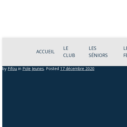
LE
LES
L
ACCUEIL
CLUB
SÉNIORS
F
by
Fifou
in
Pole Jeunes
.
Posted
17 décembre 2020