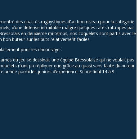
montré des qualités rugbystiques d’un bon niveau pour la catégorie
nels, d’une défense intraitable malgré quelques ratés rattrapés par
 Bressolais en deuxième mi-temps, nos coquelets sont partis avec le
n bon buteur sur les buts relativement faciles.
éplacement pour les encourager.
entames du
jeu
se dessinait une équipe Bressolaise qui ne voulait pas
oquelets n’ont pu répliquer que grâce au quasi sans faute du buteur
e année parmi les juniors d’expérience. Score final 14 à 9.