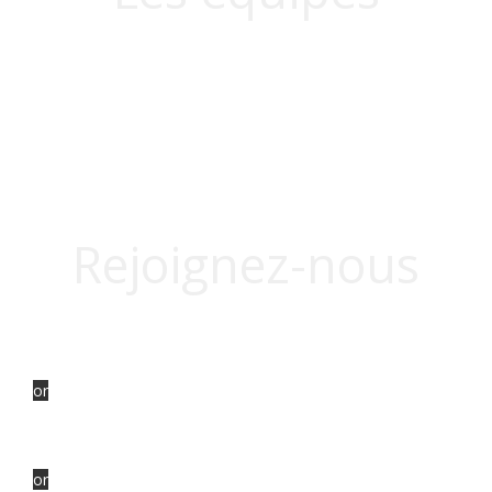
Les séniors
Les féminines
Juniors
Cadets
L’école de rugby
Les Gallinous
Rejoignez-nous
LE COQ
or
LE COQ BOUCONNE
or