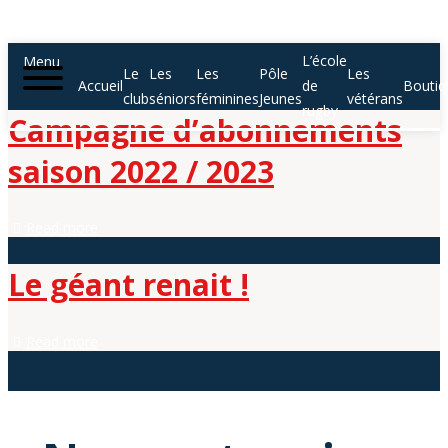
L’école
Menu
Le
Les
Les
Pôle
Les
Accueil
de
Boutiq
club
séniors
féminines
Jeunes
vétérans
rugby
Campagne d’abonnements
saison 2022 / 2023
Read more
Le géant renait !
Read more