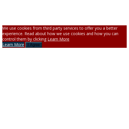
©LE COQ LEGUEVINOIS – Réalisation
ARPEGA
–
Mentions
Légales
–
Politique de Confidentialité
We use cookies from third party services to offer you a better
experience. Read about how we use cookies and how you can
control them by clicking
Learn More
Learn More
I Agree
Facebook Coq Leguevinois
Instagram Coq Leguevinois
Facebook Coq Bouconne
Instagram Coq Bouconne